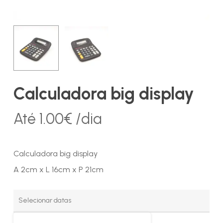
Calculadora big display
Até
1.00
€
/dia
Calculadora big display
A 2cm x L 16cm x P 21cm