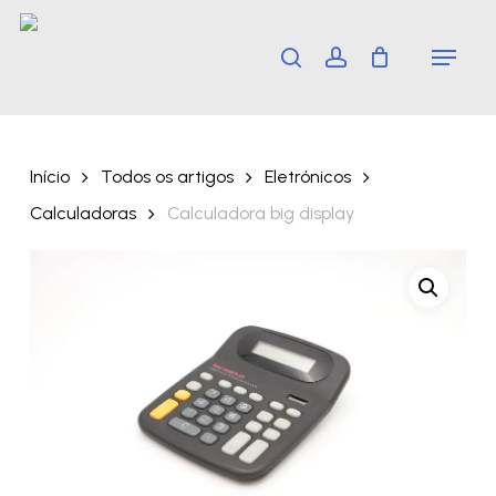
Skip
Menu
search
account
to
main
content
Início
Todos os artigos
Eletrónicos
Calculadoras
Calculadora big display