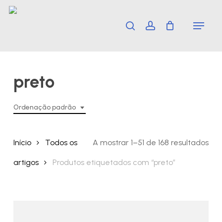
Skip
Menu
search
account
to
main
content
preto
Ordenação padrão
Início
Todos os
A mostrar 1–51 de 168 resultados
artigos
Produtos etiquetados com “preto”