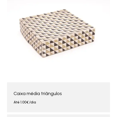
Caixa média triângulos
Até
1.00
€
/dia