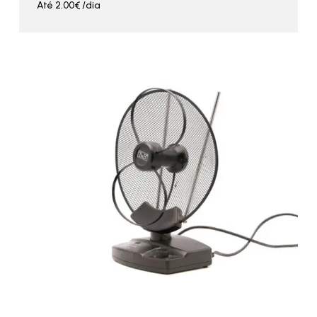
Até
2.00
€
/dia