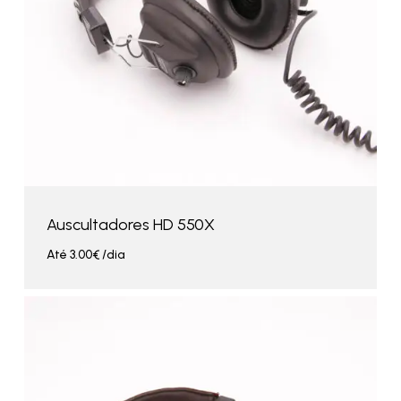
Auscultadores HD 550X
Até
3.00
€
/dia