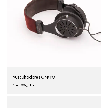
Auscultadores ONKYO
Até
3.00
€
/dia