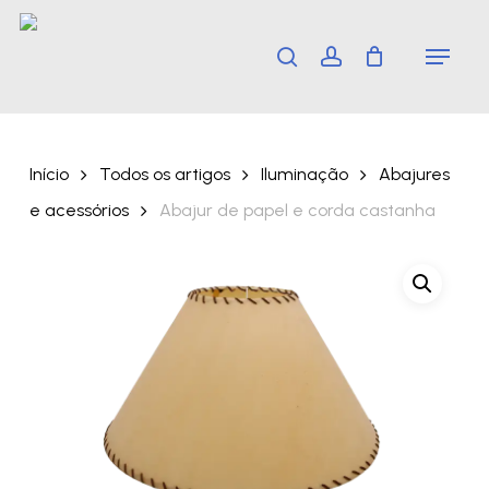
Skip
Menu
search
account
to
main
content
Início
Todos os artigos
Iluminação
Abajures
e acessórios
Abajur de papel e corda castanha