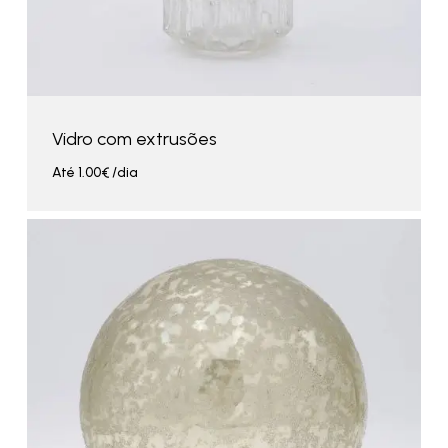
Vidro com extrusões
Até
1.00
€
/dia