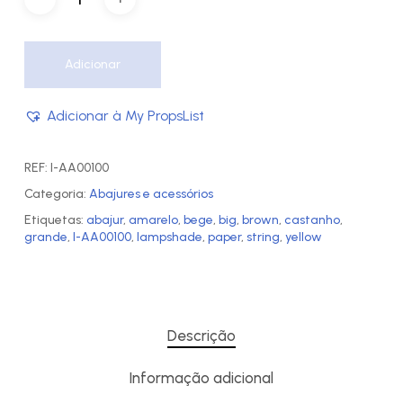
Adicionar
Adicionar à My PropsList
REF:
I-AA00100
Categoria:
Abajures e acessórios
Etiquetas:
abajur
,
amarelo
,
bege
,
big
,
brown
,
castanho
,
grande
,
I-AA00100
,
lampshade
,
paper
,
string
,
yellow
Descrição
Informação adicional