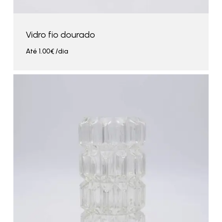
Vidro fio dourado
Até
1.00
€
/dia