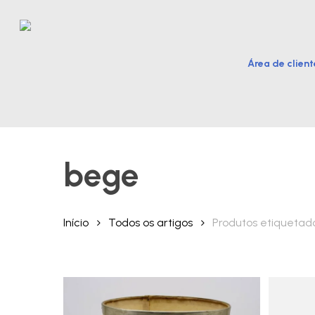
Skip
to
main
Área de client
content
Hit enter to search or ESC to close
bege
Início
Todos os artigos
Produtos etiquetad