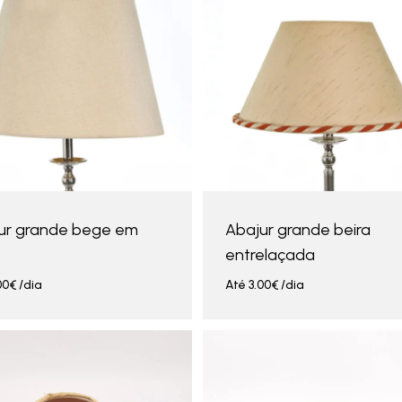
ur grande bege em
Abajur grande beira
entrelaçada
00
€
/dia
Até
3.00
€
/dia