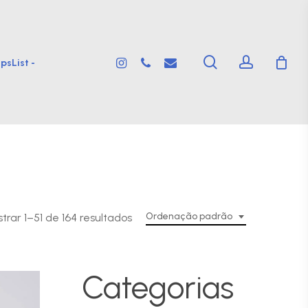
search
account
instagram
phone
email
psList -
Ordenação padrão
trar 1–51 de 164 resultados
Categorias