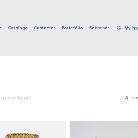
e
Catálogo
Contactos
Portefólio
Sobre nós
My Pro
os com “bege”
A mos