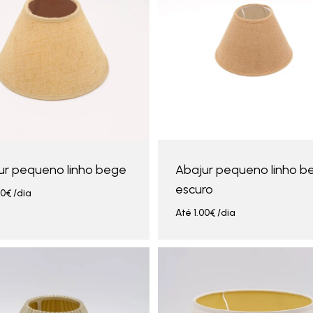
ur pequeno linho bege
Abajur pequeno linho b
escuro
00
€
/dia
Até
1.00
€
/dia