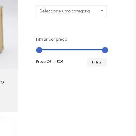
Seleccione uma categoria
Filtrar por preço
Preço
Preço
Preço:
0€
—
50€
Filtrar
mínimo
máximo
co