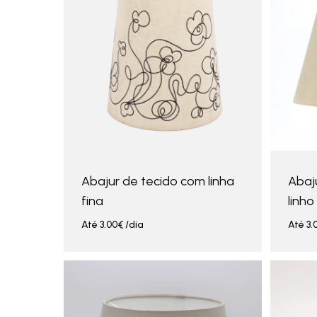
Abajur de tecido com linha
Abaj
fina
linho
Até
3.00
€
/dia
Até
3.