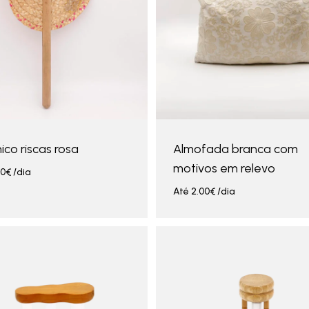
co riscas rosa
Almofada branca com
motivos em relevo
00
€
/dia
Até
2.00
€
/dia