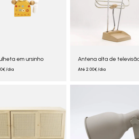
lheta em ursinho
Antena alta de televisã
00
€
/dia
Até
2.00
€
/dia