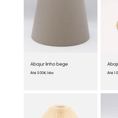
Abajur linho bege
Abaj
Até
3.00
€
/dia
Até
1.