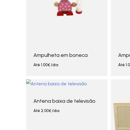
Ampulheta em boneca
Ampu
Até
1.00
€
/dia
Até
1.
Antena baixa de televisão
Até
2.00
€
/dia