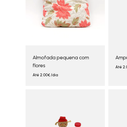
Almofada pequena com
Ampul
flores
Até
2.
Até
2.00
€
/dia