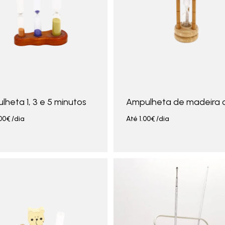
heta 1, 3 e 5 minutos
Ampulheta de madeira c
00
€
/dia
Até
1.00
€
/dia