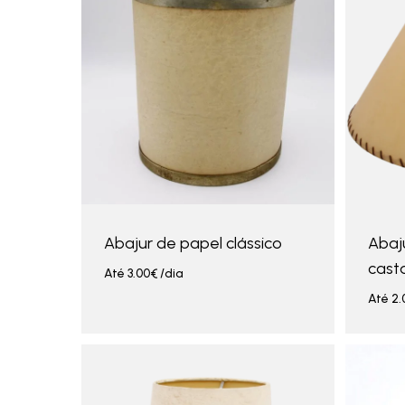
Abajur de papel clássico
Abaj
cast
Até
3.00
€
/dia
Até
2.