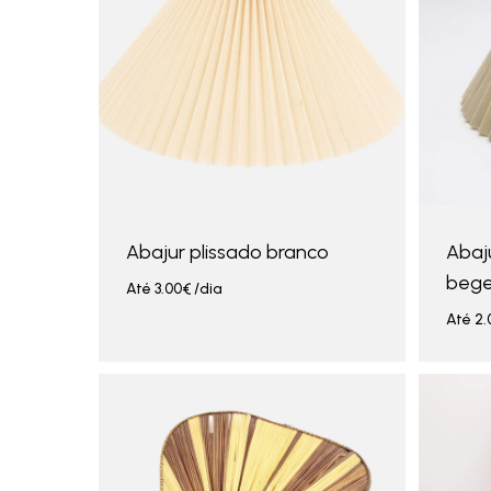
Abajur plissado branco
Abaju
beg
Até
3.00
€
/dia
Até
2.