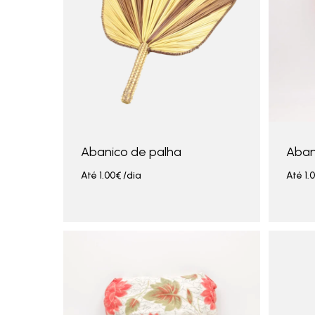
Abanico de palha
Abani
Até
1.00
€
/dia
Até
1.