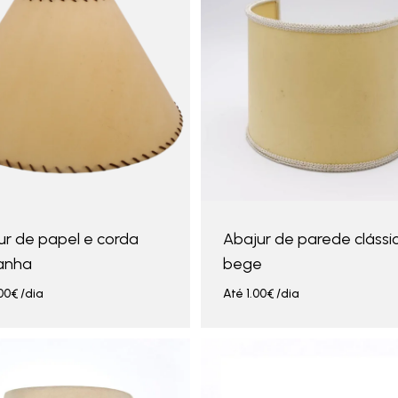
ur de papel e corda
Abajur de parede clássi
anha
bege
00
€
/dia
Até
1.00
€
/dia