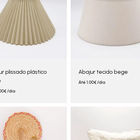
r plissado plástico
Abajur tecido bege
e
Até
1.00
€
/dia
00
€
/dia