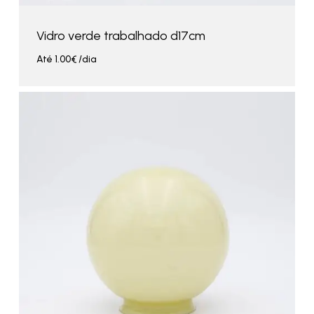
Vidro verde trabalhado d17cm
Até
1.00
€
/dia