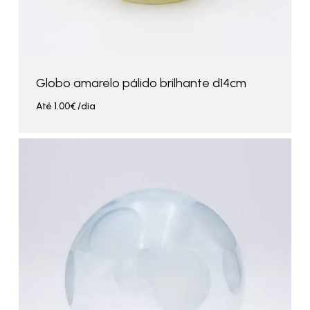
Globo amarelo pálido brilhante d14cm
Até
1.00
€
/dia