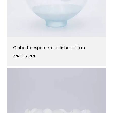
Globo transparente bolinhas d14cm
Até
1.00
€
/dia