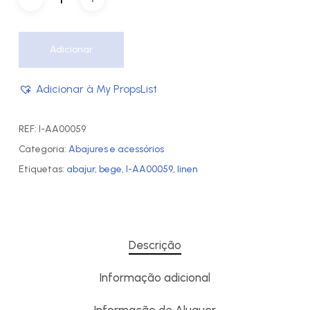
Adicionar
Adicionar à My PropsList
REF:
I-AA00059
Categoria:
Abajures e acessórios
Etiquetas:
abajur
,
bege
,
I-AA00059
,
linen
Descrição
Informação adicional
Informação de Aluguer