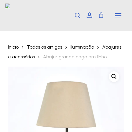
Skip
Menu
search
account
to
main
content
Início
Todos os artigos
Iluminação
Abajures
e acessórios
Abajur grande bege em linho