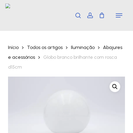
Skip
Menu
search
account
to
main
content
Início
Todos os artigos
Iluminação
Abajures
e acessórios
Globo branco brilhante com rosca
d15cm