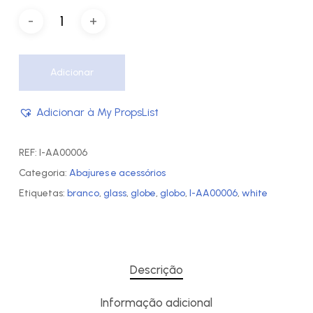
Adicionar
Adicionar à My PropsList
REF:
I-AA00006
Categoria:
Abajures e acessórios
Etiquetas:
branco
,
glass
,
globe
,
globo
,
I-AA00006
,
white
Descrição
Informação adicional