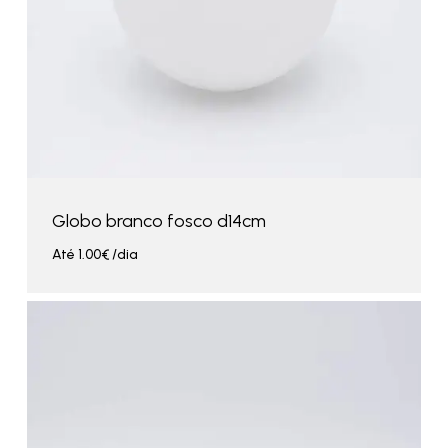
Globo branco fosco d14cm
Até
1.00
€
/dia