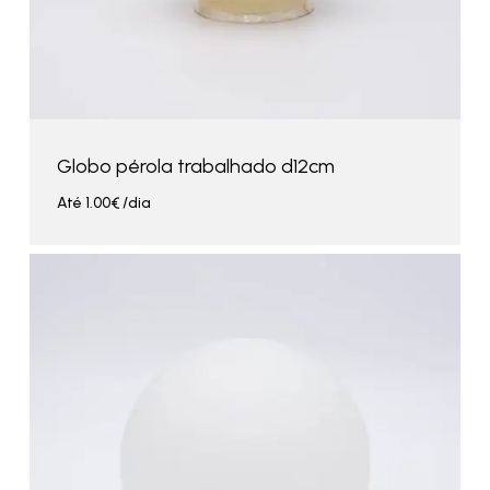
Globo pérola trabalhado d12cm
Até
1.00
€
/dia