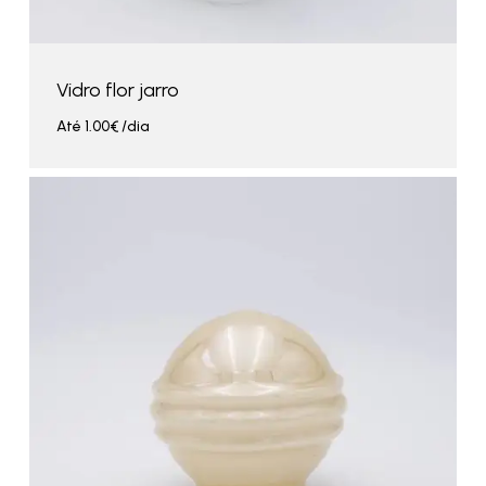
Vidro flor jarro
Até
1.00
€
/dia