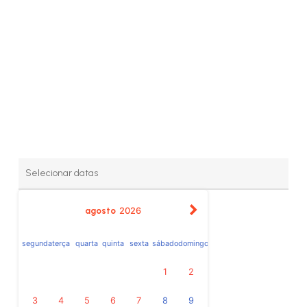
agosto
2026
segunda
terça
quarta
quinta
sexta
sábado
domingo
1
2
3
4
5
6
7
8
9