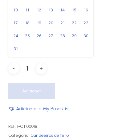
10
11
12
13
14
15
16
17
18
19
20
21
22
23
24
25
26
27
28
29
30
31
Adicionar
Adicionar à My PropsList
REF:
I-CT00018
Categoria:
Candeeiros de teto