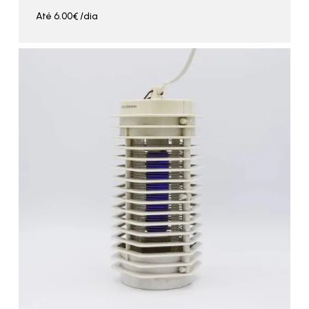
Até
6.00
€
/dia