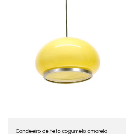
Candeeiro de teto cogumelo amarelo