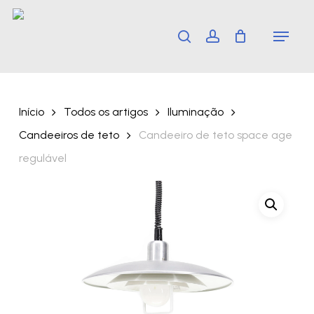
Skip
Menu
search
account
to
main
content
Início
Todos os artigos
Iluminação
Candeeiros de teto
Candeeiro de teto space age
regulável