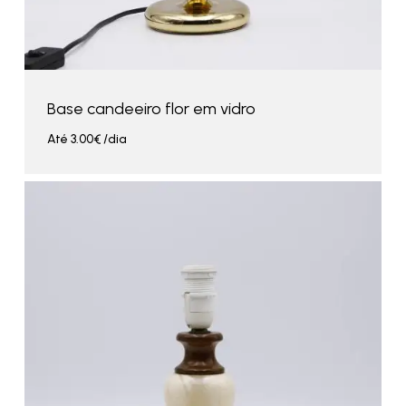
Base candeeiro flor em vidro
Até
3.00
€
/dia