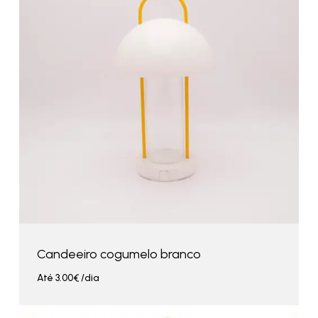
Candeeiro cogumelo branco
Até
3.00
€
/dia