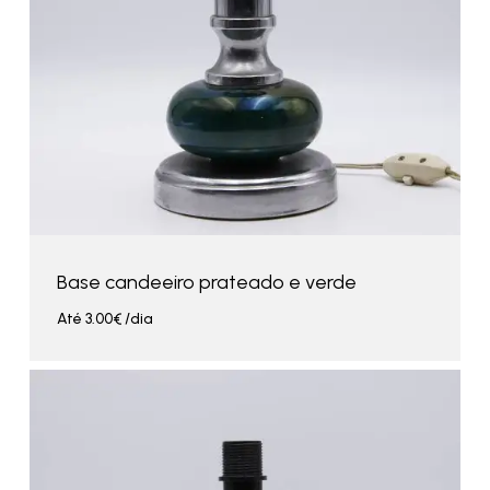
Base candeeiro prateado e verde
Até
3.00
€
/dia