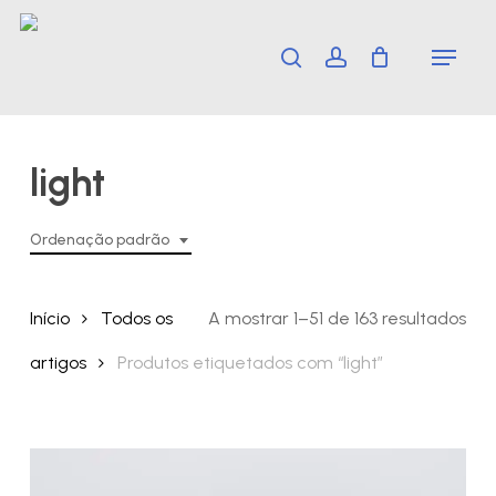
Skip
Menu
search
account
to
main
content
light
Ordenação padrão
Início
Todos os
A mostrar 1–51 de 163 resultados
artigos
Produtos etiquetados com “light”