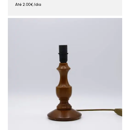
Até
2.00
€
/dia