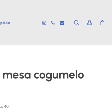
search
account
instagram
phone
email
psList -
e mesa cogumelo
os 40