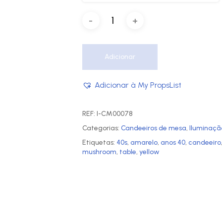
Adicionar
Adicionar à My PropsList
REF:
I-CM00078
Categorias:
Candeeiros de mesa
,
Iluminaçã
Etiquetas:
40s
,
amarelo
,
anos 40
,
candeeiro
mushroom
,
table
,
yellow