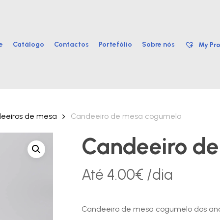
e
Catálogo
Contactos
Portefólio
Sobre nós
My Pro
eeiros de mesa
Candeeiro de mesa cogumelo
Candeeiro d
Até
4.00
€
/dia
Candeeiro de mesa cogumelo dos an