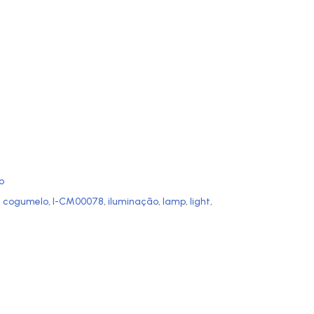
o
,
cogumelo
,
I-CM00078
,
iluminação
,
lamp
,
light
,