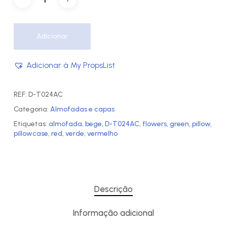
Adicionar
Adicionar à My PropsList
REF:
D-T024AC
Categoria:
Almofadas e capas
Etiquetas:
almofada
,
bege
,
D-T024AC
,
flowers
,
green
,
pillow
,
pillowcase
,
red
,
verde
,
vermelho
Descrição
Informação adicional