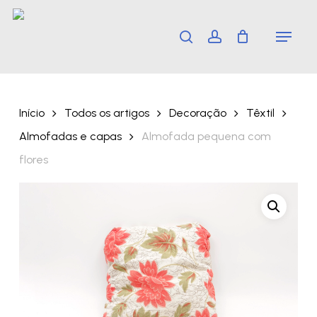
Skip
Menu
search
account
to
main
content
Início
Todos os artigos
Decoração
Têxtil
Almofadas e capas
Almofada pequena com
flores