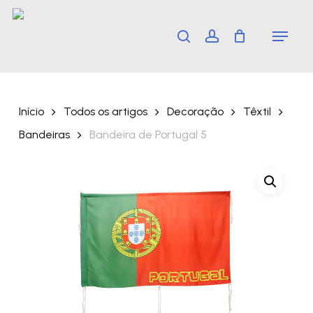
Skip
Menu
search
account
to
main
content
Início
Todos os artigos
Decoração
Têxtil
Bandeiras
Bandeira de Portugal 5