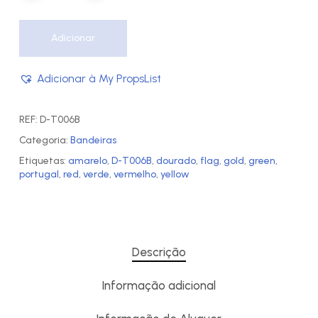
Adicionar
Adicionar à My PropsList
REF:
D-T006B
Categoria:
Bandeiras
Etiquetas:
amarelo
,
D-T006B
,
dourado
,
flag
,
gold
,
green
,
portugal
,
red
,
verde
,
vermelho
,
yellow
Descrição
Informação adicional