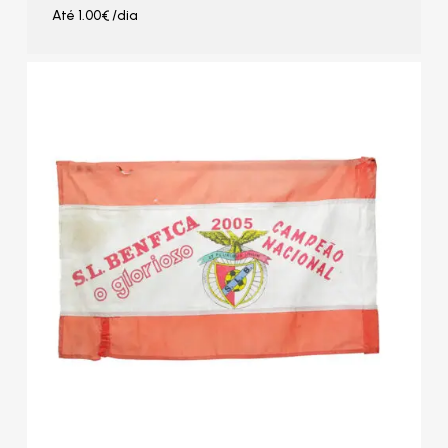
Até
1.00
€
/dia