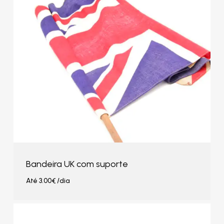
Bandeira UK com suporte
Até
3.00
€
/dia