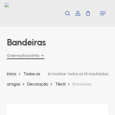
Skip
Menu
search
account
to
main
content
Bandeiras
Ordenação padrão
Início
Todos os
A mostrar todos os 14 resultados
artigos
Decoração
Têxtil
Bandeiras