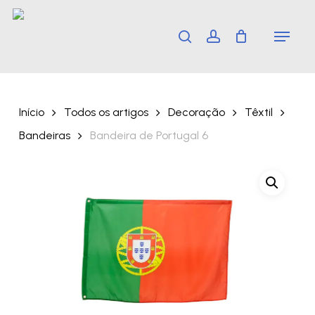
Skip
Menu
search
account
to
main
content
Início
Todos os artigos
Decoração
Têxtil
Bandeiras
Bandeira de Portugal 6