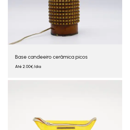
Base candeeiro cerâmica picos
Até
2.00
€
/dia