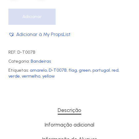
Adicionar
Adicionar à My PropsList
REF:
D-T007B
Categoria:
Bandeiras
Etiquetas:
amarelo
,
D-T007B
,
flag
,
green
,
portugal
,
red
,
verde
,
vermelho
,
yellow
Descrição
Informação adicional