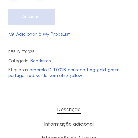
Adicionar
Adicionar à My PropsList
REF:
D-T002B
Categoria:
Bandeiras
Etiquetas:
amarelo
,
D-T002B
,
dourado
,
flag
,
gold
,
green
,
portugal
,
red
,
verde
,
vermelho
,
yellow
Descrição
Informação adicional