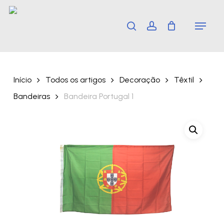
Skip
Menu
search
account
to
main
content
Início
Todos os artigos
Decoração
Têxtil
Bandeiras
Bandeira Portugal 1