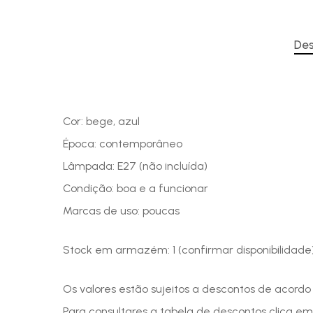
Des
Cor: bege, azul
Época: contemporâneo
Lâmpada: E27 (não incluída)
Condição: boa e a funcionar
Marcas de uso: poucas
Stock em armazém: 1 (confirmar disponibilidade
Os valores estão sujeitos a descontos de acord
Para consultares a tabela de descontos clica em