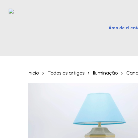
Skip
to
main
Área de client
content
Hit enter to search or ESC to close
Início
Todos os artigos
Iluminação
Cand