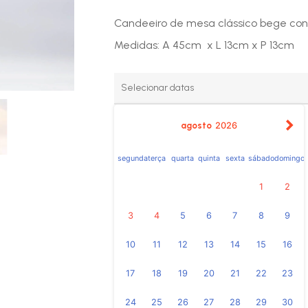
Candeeiro de mesa clássico bege c
Medidas: A 45cm x L 13cm x P 13cm
agosto
2026
segunda
terça
quarta
quinta
sexta
sábado
domingo
1
2
3
4
5
6
7
8
9
10
11
12
13
14
15
16
17
18
19
20
21
22
23
24
25
26
27
28
29
30