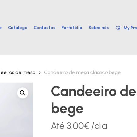
e
Catálogo
Contactos
Portefólio
Sobre nós
My Pro
eeiros de mesa
Candeeiro de mesa clássico bege
Candeeiro de
bege
Até
3.00
€
/dia