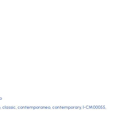
o
o
,
classic
,
contemporaneo
,
contemporary
,
I-CM00055
,