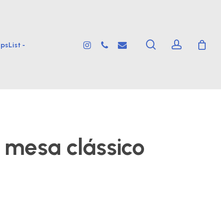
search
account
instagram
phone
email
psList -
 mesa clássico