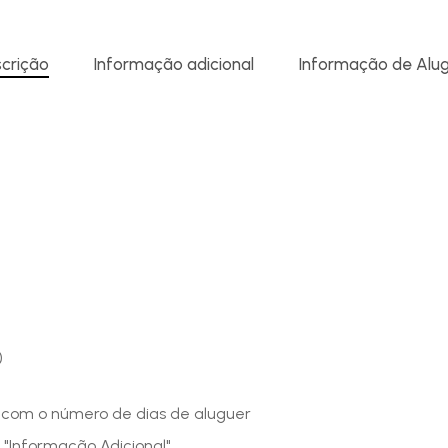
crição
Informação adicional
Informação de Alu
)
o com o número de dias de aluguer
 "Informação Adicional"