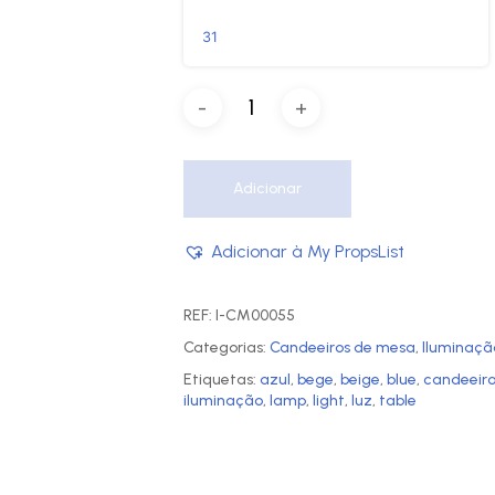
31
Adicionar
Adicionar à My PropsList
REF:
I-CM00055
Categorias:
Candeeiros de mesa
,
Iluminaçã
Etiquetas:
azul
,
bege
,
beige
,
blue
,
candeeir
iluminação
,
lamp
,
light
,
luz
,
table