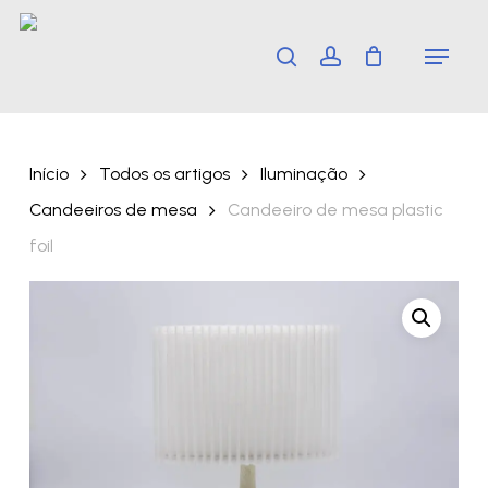
Skip
Menu
search
account
to
main
content
Início
Todos os artigos
Iluminação
Candeeiros de mesa
Candeeiro de mesa plastic
foil