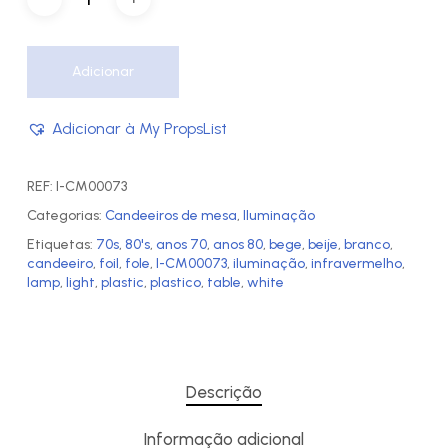
Adicionar
Adicionar à My PropsList
REF:
I-CM00073
Categorias:
Candeeiros de mesa
,
Iluminação
Etiquetas:
70s
,
80's
,
anos 70
,
anos 80
,
bege
,
beije
,
branco
,
candeeiro
,
foil
,
fole
,
I-CM00073
,
iluminação
,
infravermelho
,
lamp
,
light
,
plastic
,
plastico
,
table
,
white
Descrição
Informação adicional